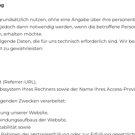
ng
grundsätzlich nutzen, ohne eine Angabe über ihre person
edoch dann notwendig werden, wenn die betroffene Person 
, erhalten möchte.
gende Daten, die für uns technisch erforderlich sind. Wir 
t zu gewährleisten:
 (Referrer-URL),
bssystem Ihres Rechners sowie der Name Ihres Access-Provi
lgenden Zwecken verarbeitet:
ung unserer Website,
bindungsaufbaus der Website,
abilität sowie
Rahmen der Vertragserfüllung oder zur Erfüllung gesetzlic