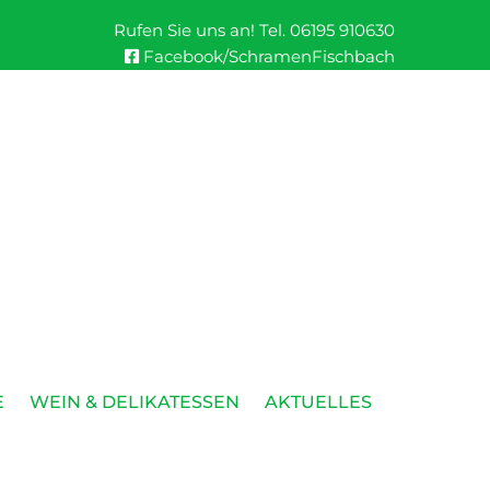
Rufen Sie uns an! Tel.
06195 910630
Facebook/SchramenFischbach

E
WEIN & DELIKATESSEN
AKTUELLES